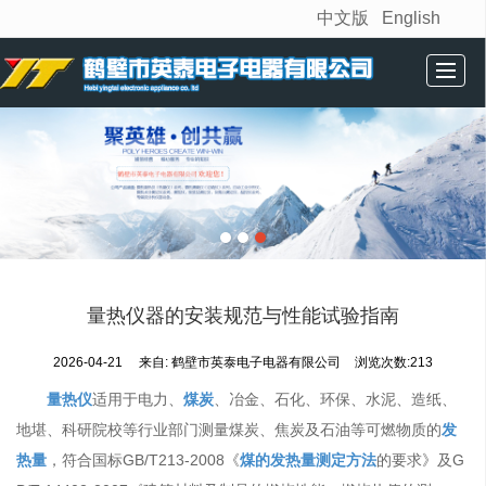
中文版
English
很遗憾，因您的浏览器版本过低导致无法获得最佳浏览体验，推荐下载安装谷歌浏览器！
首页
公司简介
产品展示
相关资讯
技术中心
联系我们
量热仪器的安装规范与性能试验指南
2026-04-21
来自:
鹤壁市英泰电子电器有限公司
浏览次数:213
量热仪
适用于电力、
煤炭
、冶金、石化、环保、水泥、造纸、
地堪、科研院校等行业部门测量煤炭、焦炭及石油等可燃物质的
发
热量
，符合国标GB/T213-2008《
煤的发热量测定方法
的要求》及G