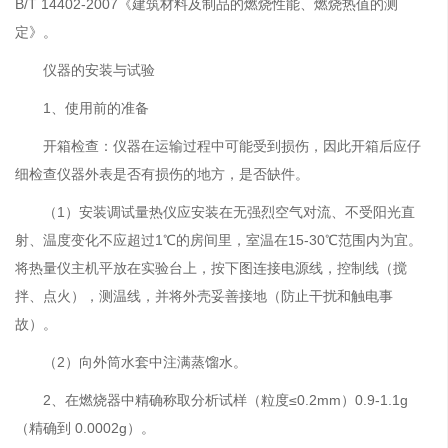
B/T 14402-2007《建筑材料及制品的燃烧性能、燃烧热值的测
定》。
仪器的安装与试验
1、使用前的准备
开箱检查：仪器在运输过程中可能受到损伤，因此开箱后应仔
细检查仪器外表是否有损伤的地方，是否缺件。
（1）安装调试量热仪应安装在无强烈空气对流、不受阳光直
射、温度变化不应超过1℃的房间里，室温在15-30℃范围内为宜。
将热量仪主机平放在实验台上，按下图连接电源线，控制线（搅
拌、点火），测温线，并将外壳妥善接地（防止干扰和触电事
故）。
（2）向外筒水套中注满蒸馏水。
2、在燃烧器中精确称取分析试样（粒度≤0.2mm）0.9-1.1g
（精确到 0.0002g）。