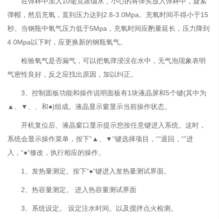
在弹杯中加入10毫克蒸馏水，小心的将弹头放入弹杯中，旋紧
弹帽，然后充氧，直到压力达到2.8-3.0Mpa。充氧时间不得小于15
秒。当钢瓶中氧气压力低于5Mpa，充氧时间应酌量延长，压力降到
4.0Mpa以下时，应更换新的钢瓶氧气。
检验氧气是否漏气，可以把氧弹浸没在水中，无气泡现象表明
气密性良好，反之应找出原因，加以纠正。
3、控制面板功能和操作说明面板有1块液晶屏和5个键(其中为
▲、▼、、和●)组成。液晶显示窗显示当前操作状态。
开机复位后、液晶窗口显示提示您按任意键进入系统。这时，
系统会显示操作菜单，按下“▲、▼”键选择项目，“”退回，“”进
入，“●”修改，执行相应的操作。
1、发热量测定。按下“●”键进入发热量测试界面。
2、热容量测定。 进入热容量测试界面
3、系统设定。 设定注水时间。以及搅拌点火检测。