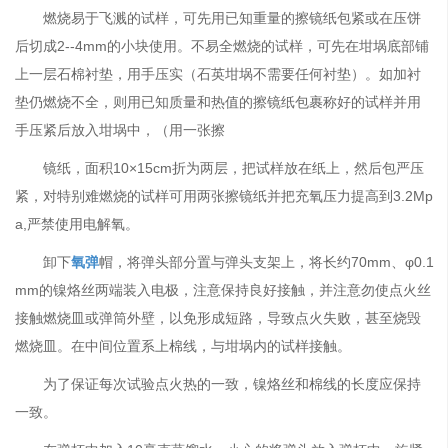
燃烧易于飞溅的试样，可先用已知重量的擦镜纸包紧或在压饼
后切成2--4mm的小块使用。不易全燃烧的试样，可先在坩埚底部铺
上一层石棉衬垫，用手压实（石英坩埚不需要任何衬垫）。如加衬
垫仍燃烧不全，则用已知质量和热值的擦镜纸包裹称好的试样并用
手压紧后放入坩埚中，（用一张擦
镜纸，面积10×15cm折为两层，把试样放在纸上，然后包严压
紧，对特别难燃烧的试样可用两张擦镜纸并把充氧压力提高到3.2Mp
a,严禁使用电解氧。
卸下
氧弹
帽，将弹头部分置与弹头支架上，将长约70mm、φ0.1
mm的镍烙丝两端装入电极，注意保持良好接触，并注意勿使点火丝
接触燃烧皿或弹筒外壁，以免形成短路，导致点火失败，甚至烧毁
燃烧皿。在中间位置系上棉线，与坩埚内的试样接触。
为了保证每次试验点火热的一致，镍烙丝和棉线的长度应保持
一致。