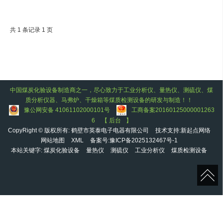
共 1 条记录 1 页
中
国
煤炭化验设备
制造商之一，尽心致力于工业分析仪
、
量热仪
、
测硫仪
、
煤
质分析仪器
、
马弗炉
、
干燥箱
等
煤质检测设备
的研发与制造！！
豫公网安备 41061102000101号
工商备案20160125000001263
6
【
后台
】
CopyRight © 版权所有:
鹤壁市英泰电子电器有限公司
技术支持:
新起点网络
网站地图
XML
备案号:
豫ICP备2025132467号-1
本站关键字:
煤炭化验设备
量热仪
测硫仪
工业分析仪
煤质检测设备