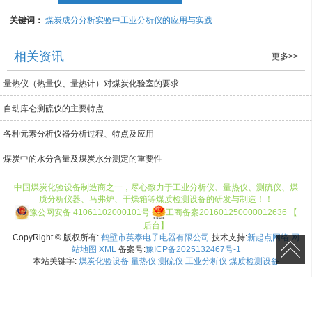
关键词：
煤炭成分分析实验中工业分析仪的应用与实践
相关资讯
更多>>
量热仪（热量仪、量热计）对煤炭化验室的要求
自动库仑测硫仪的主要特点:
各种元素分析仪器分析过程、特点及应用
煤炭中的水分含量及煤炭水分测定的重要性
中
国
煤炭化验设备
制造商之一，尽心致力于工业分析仪
、
量热仪
、
测硫仪
、
煤
质分析仪器
、
马弗炉
、
干燥箱
等
煤质检测设备
的研发与制造！！
豫公网安备 41061102000101号
工商备案201601250000012636
【
后台
】
CopyRight © 版权所有:
鹤壁市英泰电子电器有限公司
技术支持:
新起点网络
网
站地图
XML
备案号:
豫ICP备2025132467号-1
本站关键字:
煤炭化验设备
量热仪
测硫仪
工业分析仪
煤质检测设备