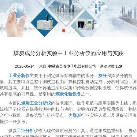
煤炭成分分析实验中工业分析仪的应用与实践
2026-05-14
来自:
鹤壁市英泰电子电器有限公司
浏览次数:129
工业分析仪
主要用于测定煤等有机物中的水分、
灰分
和挥发分的含
量，其主要特点是整个测试过程由计算机控制自动完成，分析时间短，测
试精度高。并且，该仪器通过采用采集和传输数据控制系统，使得该仪器
具有很高的可靠性。是常用的
煤炭化验设备
之一。
本篇以
煤炭工业分析仪
的技术原理、操作规范与应用实践为主线，系
统梳理了仪器在煤质检测中的核心功能、实验流程及典型应用场景，并结
合行业标准、设备选型与维护要点，为
煤炭
行业实验人员、及设备管理者
提供一些参考。
煤炭
工业分析
仪作为现代煤质检测的工具，通过集成热重分析、自动
化控制和数据智能处理技术，突破了传统检测方法效率低、误差大的局