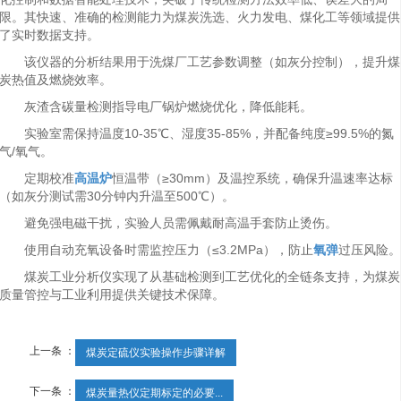
限。其快速、准确的检测能力为煤炭洗选、火力发电、煤化工等领域提供
了实时数据支持。
该仪器的分析结果用于洗煤厂工艺参数调整（如灰分控制），提升煤
炭热值及燃烧效率。
灰渣含碳量检测指导电厂锅炉燃烧优化，降低能耗。
实验室需保持温度10-35℃、湿度35-85%，并配备纯度≥99.5%的氮
气/氧气。
定期校准
高温炉
恒温带（≥30mm）及温控系统，确保升温速率达标
（如灰分测试需30分钟内升温至500℃）。
避免强电磁干扰，实验人员需佩戴耐高温手套防止烫伤。
使用自动充氧设备时需监控压力（≤3.2MPa），防止
氧弹
过压风险
煤炭工业分析仪实现了从基础检测到工艺优化的全链条支持，为煤炭
质量管控与工业利用提供关键技术保障。
上一条 ：
煤炭定硫仪实验操作步骤详解
下一条 ：
煤炭量热仪定期标定的必要...