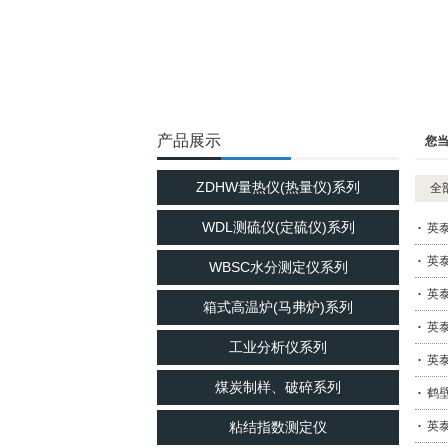
产品展示
您
ZDHW量热仪(热量仪)系列
全
WDL测硫仪(定硫仪)系列
英泰
英
WBSC水分测定仪系列
英
箱式高温炉(马弗炉)系列
英泰
工业分析仪系列
英
煤炭制样、破碎系列
鹤
粘结指数测定仪
英